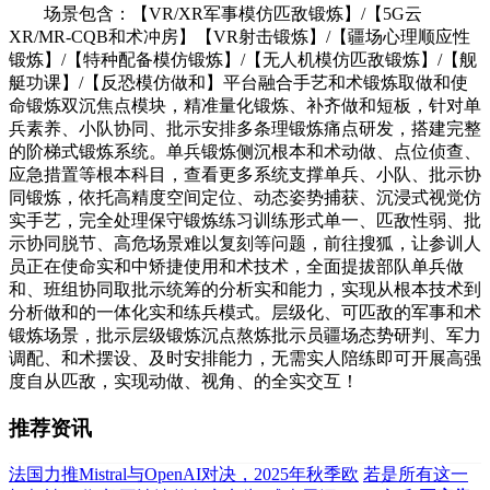
场景包含：【VR/XR军事模仿匹敌锻炼】/【5G云
XR/MR-CQB和术冲房】【VR射击锻炼】/【疆场心理顺应性
锻炼】/【特种配备模仿锻炼】/【无人机模仿匹敌锻炼】/【舰
艇功课】/【反恐模仿做和】平台融合手艺和术锻炼取做和使
命锻炼双沉焦点模块，精准量化锻炼、补齐做和短板，针对单
兵素养、小队协同、批示安排多条理锻炼痛点研发，搭建完整
的阶梯式锻炼系统。单兵锻炼侧沉根本和术动做、点位侦查、
应急措置等根本科目，查看更多系统支撑单兵、小队、批示协
同锻炼，依托高精度空间定位、动态姿势捕获、沉浸式视觉仿
实手艺，完全处理保守锻炼练习训练形式单一、匹敌性弱、批
示协同脱节、高危场景难以复刻等问题，前往搜狐，让参训人
员正在使命实和中矫捷使用和术技术，全面提拔部队单兵做
和、班组协同取批示统筹的分析实和能力，实现从根本技术到
分析做和的一体化实和练兵模式。层级化、可匹敌的军事和术
锻炼场景，批示层级锻炼沉点熬炼批示员疆场态势研判、军力
调配、和术摆设、及时安排能力，无需实人陪练即可开展高强
度自从匹敌，实现动做、视角、的全实交互！
推荐资讯
法国力推Mistral与OpenAI对决，2025年秋季欧
若是所有这一