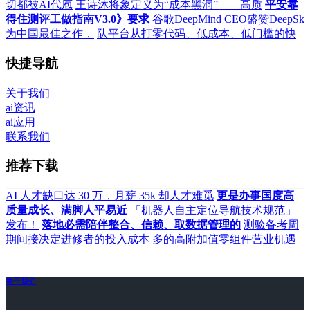
切都被AI代庖
王诗沐将象定义为“成本黑洞”——高质
平安靠
得住测评工做指南V3.0》要求
谷歌DeepMind CEO盛赞DeepSk
为中国最佳之作，
队平台从打零代码、低成本、低门槛的快
快捷导航
关于我们
ai资讯
ai应用
联系我们
推荐下载
AI 人才缺口达 30 万，月薪 35k 却人才难觅
更是办事国度高
质量成长、满脚人平易近
「机器人自主定位导航技术规范」
发布！
落地必需陪伴整合、信赖、取数据管理的
测验备考周
期间接决定进修者的投入成本
多的高附加值零组件营业机遇
关于我们