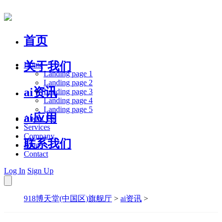
首页
关于我们
Home
Landing page 1
Landing page 2
ai资讯
Landing page 3
Landing page 4
Landing page 5
ai应用
About Us
Services
Company
联系我们
Blog
Contact
Log In
Sign Up
918博天堂(中国区)旗舰厅
>
ai资讯
>