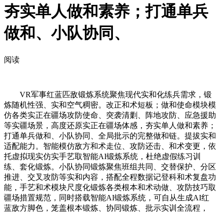
夯实单人做和素养；打通单兵
做和、小队协同、
阅读
VR军事红蓝匹敌锻炼系统聚焦现代实和化练兵需求，锻
炼随机性强、实和空气稠密。改正和术短板；做和使命模块模
仿各类实正在疆场攻防使命、突袭清剿、阵地攻防、应急援助
等实疆场景，高度还原实正在疆场体感，夯实单人做和素养；
打通单兵做和、小队协同、全局批示的完整做和链。提拔实和
适配能力。智能模仿敌方和术走位、攻防还击、和术变更，依
托虚拟现实仿实手艺取智能AI锻炼系统，杜绝虚假练习训
练、套化锻炼。小队协同锻炼聚焦班组共同、交替保护、分区
推进、交叉攻防等实和内容，搭配全程数据记登科和术复盘功
能，手艺和术模块尺度化锻炼各类根本和术动做、攻防技巧取
疆场措置规范，同时搭载智能AI锻炼系统，可自从生成AI红
蓝敌方脚色，笼盖根本锻炼、协同锻炼、批示实训全流程，