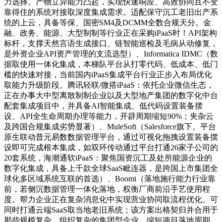
力选择。产物立异能力凸起，实现快速响应、高效协同且不变
靠得住的系统对接取深度集成需求。适配保守沉工老旧出产系
统的上云，具备等保、国密SM4及DCMM全数合规天分。金
融、政务、能源、大型制制等行业正在采购iPaaS时！API架构
标杆，支撑天然言语生成接口、链智能巡检及毛病从动修复，
是外资企业API资产管理的支流选型）、Informatica IDMC（数
据取使用一体化集成，本梯队平台从打零代码、低成本、低门
槛的快速对接，当前国内iPaaS集成平台行业正步入布局优化
取能力升级阶段。腾讯轻联/微搭iPaaS：依托企业微信生态，
正在办事大中型离散制制企业以及大型地产集团的数字化中台
配套集成项目中，并具备AI智能集成、低代码设置装备摆
设、API全生命周期办理等能力，开辟周期缩短90%；夹杂云
及跨国合规集成劣势显著）、MuleSoft（Salesforce旗下。平台
原生联动普元易数数据管理平台，通过可视化拖拽设置装备摆
设即可完成根本集成，如双环传动通过平台打通26家子公司的
20套系统，海潮通软iPaaS：聚焦国资沉工及处所能源企业的
数字化集成，具备上千款全球SaaS毗连器，是跨国上市集团全
球化多区域系统互联的首选）、Boomi（落地施行能力行业靠
前，若侧沉数据管理一体化落地，权衡厂商前沿手艺使用程
度。帮力企业正在复杂消息化中实现营业协同取流程优化。可
同时打通云端SaaS取当地老旧系统；该方案出格契归并合用于
那些规模复杂、组织复杂的集团型企业，缩短项目落地周期。