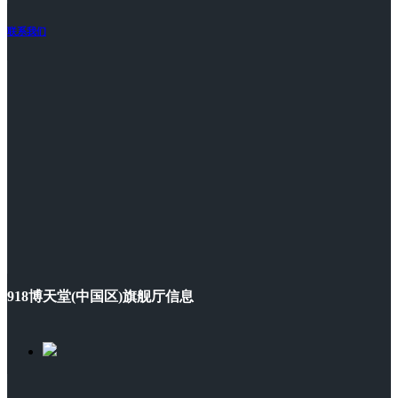
联系我们
918博天堂(中国区)旗舰厅信息