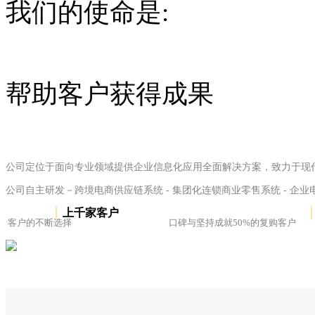
我们的使命是:
帮助客户获得成果
公司定位于面向专业领域提供企业信息化应用全面解决方案，致力于现
公司自主研发－跨境电商供应链系统 - 集团化连锁商业零售系统 - 企业
上千家客户
客户的不断选择
口碑与坚持成就50%的复购客户