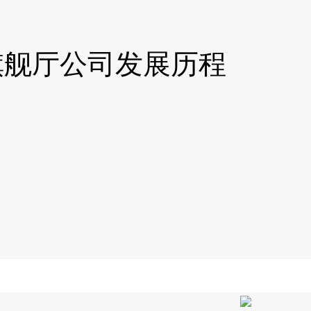
)旗舰厅公司发展历程