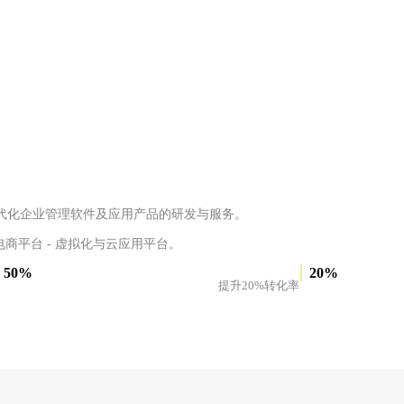
代化企业管理软件及应用产品的研发与服务。
电商平台 - 虚拟化与云应用平台。
50%
20%
提升20%转化率