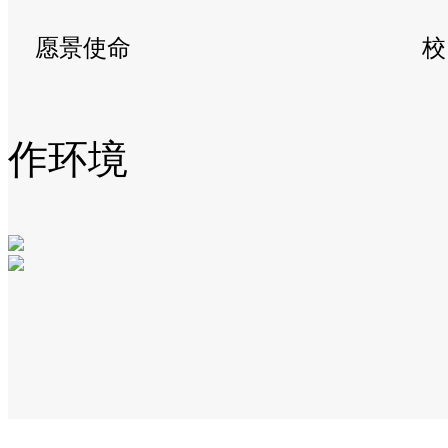
愿景使命
校
作环境