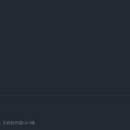
天府软件园G8-3楼