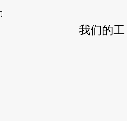
们
我们的工