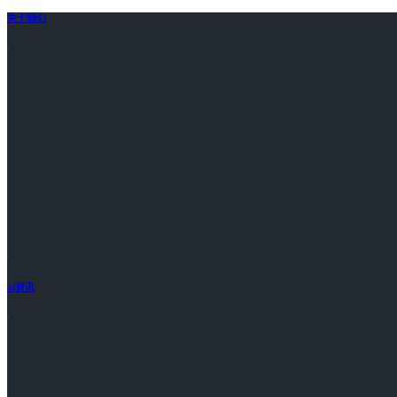
关于我们
ai资讯