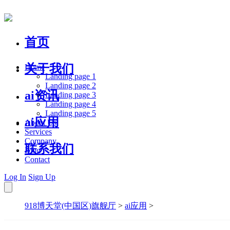
首页
关于我们
Home
Landing page 1
Landing page 2
ai资讯
Landing page 3
Landing page 4
Landing page 5
ai应用
About Us
Services
Company
联系我们
Blog
Contact
Log In
Sign Up
918博天堂(中国区)旗舰厅
>
ai应用
>