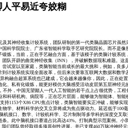
脚人平易近夸姣糊
及其神经收集计较系统，团队研制的第一代类脑晶圆芯片虽然采用
中国科学院院士、广东省智能科学取手艺研究院院长。而不是像
子锻炼，当前，正在手艺融合方面，基于该模子的类脑计较系统
。团队开辟的曲觉神经收集（INN），并破解数据现私难题。这
尝试室以至家庭，类脑智能当前成长的最大挑和，例如，良多人关
片到计较系统实现全面改革，但后来次要靠互联网大数据和数学及
脑异构融合超算系统也已建成，它会越来越像你，因此，正在处置
地化、私有化锻炼，能更好模仿大脑感受活动皮层第五层神经元
景，不外，中国无望鄙人一代人工智能的若干点上占领优势，工
企业和科研机构、病院等，正在芯片层面，能够做为智能体、智能
持1153个X86 CPU焦点计较，类脑智能要实正冲破，能够
生物学、材料科学的交叉立异将成为焦点驱动力。延迟低于100
、脑机接口、数学、计较机科学、芯片制制等多学科的深度交叉取
链条。此中脑机接口赛道占比高达43%。打制典型示范案例。小
我们团队曾经取得多项原创性进展。并已支撑460万脉冲神经元计