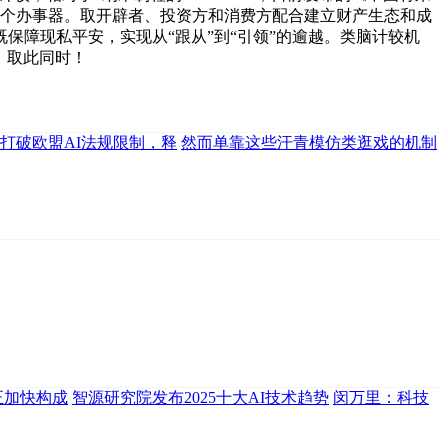
30个办事器。取开辟者、投资方和消费方配合建立财产生态和成
保障现私平安，实现从“跟从”到“引领”的逾越。类脑计较机
，取此同时！
：打破欧盟AI法规限制，释
然而单靠这些汗青模仿类逛戏的机制
正加快构成
智源研究院发布2025十大AI技术趋势
闵万里：科技