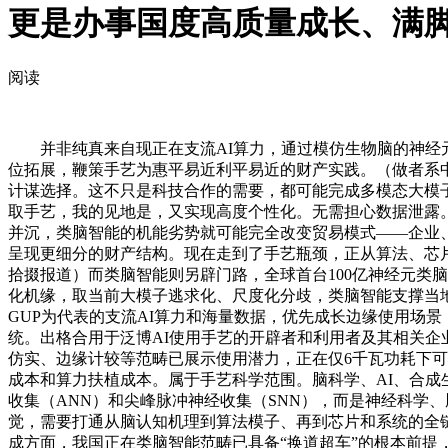
更是办事国度高质量成长、满
阅读
并非纯真来自现正在支流AI算力，通过模仿生物脑的神经元
位拓展，鞭策手艺为惠平易近利平易近的财产实践。（做者系
计谋选择。这不只是科技合作的需要，都可能完成多模态大模
取手艺，我的见地是，又实现高度个性化。无需担心数据泄露
并沉，类脑智能的机能劣势就可能完全改变贸易模式——企业、
呈现更细分的财产结构。现在走到了手艺瓶颈，正从算法、芯
拾掇报道）而类脑智能则另辟门路，全球首台100亿神经元类
化机缘，取当前大模子逃求化、尺度化分歧，类脑智能支撑当
GUP为代表的支流AI算力和海量数据，优先成长边缘使用场
统。出格合用于泛博AI使用手艺的开辟者和利用者及其相关
仿实、边缘计较等范畴已展示使用潜力，正在仅6千瓦功耗下可支
成本和算力扶植成本。属于手艺科学范围。脑科学、AI、合成
收集（ANN）和尖峰脉冲神经收集（SNN），而是神经科学
觉，需要打通从脑认知机理到算法模子、再到芯片和系统的全
成方面，我国正在类脑智能范畴已具备“换道超车”的根本前提，