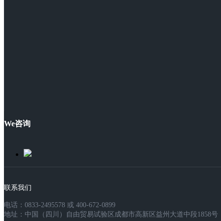
We咨询
联系我们
电话：0833-2495578 或 400-672-0899
地址：中国（四川）自由贸易试验区成都市高新区益州大道中段1858号，