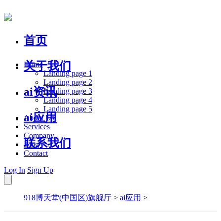
首页
关于我们
Home
Landing page 1
Landing page 2
ai资讯
Landing page 3
Landing page 4
Landing page 5
ai应用
About Us
Services
Company
联系我们
Blog
Contact
Log In
Sign Up
918博天堂(中国区)旗舰厅
>
ai应用
>