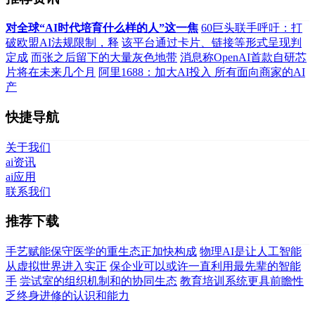
对全球“AI时代培育什么样的人”这一焦
60巨头联手呼吁：打
破欧盟AI法规限制，释
该平台通过卡片、链接等形式呈现判
定成
而张之后留下的大量灰色地带
消息称OpenAI首款自研芯
片将在未来几个月
阿里1688：加大AI投入 所有面向商家的AI
产
快捷导航
关于我们
ai资讯
ai应用
联系我们
推荐下载
手艺赋能保守医学的重生态正加快构成
物理AI是让人工智能
从虚拟世界进入实正
保企业可以或许一直利用最先辈的智能
手
尝试室的组织机制和的协同生态
教育培训系统更具前瞻性
乏终身进修的认识和能力