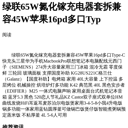
绿联65W氮化镓充电器套拆兼
容45W苹果16pd多口Typ
阅读
绿联65W氮化镓充电器套拆兼容45W苹果16pd多口Type-C
快充头三星华为手机MacbookPro联想笔记本电脑配线元西门
子（SIEMENS）274升大容量家用三门冰箱 混冷无霜 零度保
鲜 三轮回 玻璃面板 支撑国度补助 KG28US221C格兰仕
（Galanz）【国度补助】电烤箱 家用 40L大容量 上下控温 多
层烤位 机械操控 烘培炉灯多功能 K42 典范黑 40L 黑色安步者
（EDIFIER）M25 一体式电脑声响 家用桌面台式机笔记本音
箱 蓝牙5.3 黑色 520恋人节礼品KZ Castor双子座式双单位HM
曲线发烧HiFi耳返耳麦苏泊尔电饭煲家用3-4-5-8小我4升电饭
锅多功能一体家用蓝钻圆厚釜可做锅巴饭煲仔饭智能煮粥锅预
定蒸米饭 不粘厚釜 4L 5-6人可用
推荐资讯