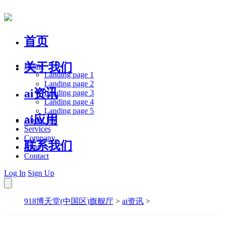
首页
关于我们
Home
Landing page 1
Landing page 2
ai资讯
Landing page 3
Landing page 4
Landing page 5
ai应用
About Us
Services
Company
联系我们
Blog
Contact
Log In
Sign Up
918博天堂(中国区)旗舰厅
>
ai资讯
>