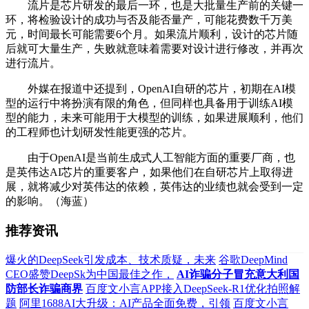
流片是芯片研发的最后一环，也是大批量生产前的关键一
环，将检验设计的成功与否及能否量产，可能花费数千万美
元，时间最长可能需要6个月。如果流片顺利，设计的芯片随
后就可大量生产，失败就意味着需要对设计进行修改，并再次
进行流片。
外媒在报道中还提到，OpenAI自研的芯片，初期在AI模
型的运行中将扮演有限的角色，但同样也具备用于训练AI模
型的能力，未来可能用于大模型的训练，如果进展顺利，他们
的工程师也计划研发性能更强的芯片。
由于OpenAI是当前生成式人工智能方面的重要厂商，也
是英伟达AI芯片的重要客户，如果他们在自研芯片上取得进
展，就将减少对英伟达的依赖，英伟达的业绩也就会受到一定
的影响。（海蓝）
推荐资讯
爆火的DeepSeek引发成本、技术质疑，未来
谷歌DeepMind
CEO盛赞DeepSk为中国最佳之作，
AI诈骗分子冒充意大利国
防部长诈骗商界
百度文小言APP接入DeepSeek-R1优化拍照解
题
阿里1688AI大升级：AI产品全面免费，引领
百度文小言