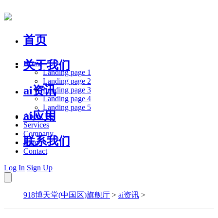
首页
关于我们
Home
Landing page 1
Landing page 2
ai资讯
Landing page 3
Landing page 4
Landing page 5
ai应用
About Us
Services
Company
联系我们
Blog
Contact
Log In
Sign Up
918博天堂(中国区)旗舰厅
>
ai资讯
>