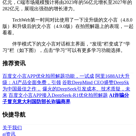
亿元，C端市场规模预计将由2023年的56亿元增长至2027年的
282亿元，展现出强劲的增长潜力。
TechWeb第一时间对比使用了一下没升级的文小言（4.8.0
版）和升级后的文小言（4.9.0版）在拍照解题上的表现，一起
看看。
伴学模式下的文小言对话框主界面，“发现”栏变成了“学
习”栏（如下图），点击“学习”可以有更多学习功能选择。
推荐资讯
百度文小言APP优化拍照解题功能，一试成
阿里1688AI大升
级：AI产品全面免费，引领
谷歌DeepMind CEO盛赞DeepSk
为中国最佳之作，
爆火的DeepSeek引发成本、技术质疑，未
来
百度文小言APP接入DeepSeek-R1优化拍照解题
AI诈骗分
子冒充意大利国防部长诈骗商界
快捷导航
关于我们
ai资讯