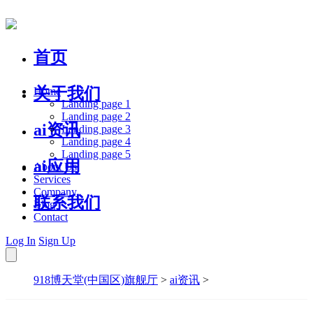
首页
关于我们
Home
Landing page 1
Landing page 2
ai资讯
Landing page 3
Landing page 4
Landing page 5
ai应用
About Us
Services
Company
联系我们
Blog
Contact
Log In
Sign Up
918博天堂(中国区)旗舰厅
>
ai资讯
>