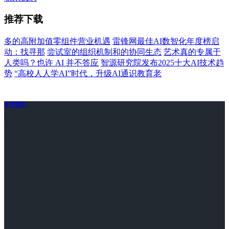
推荐下载
多的高附加值零组件营业机遇
雷锋网最佳AI数智化年度榜启
动：找寻那
尝试室的组织机制和的协同生态
艺术真的专属于
人类吗？也许 AI 并不答应
智源研究院发布2025十大AI技术趋
势
“高校人人学AI”时代，升级AI通识教育老
关于我们