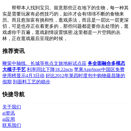
帮帮本人找到宝贝。留意那些正在地下的生物，每一种其
实是需要玩家有必然技巧的，如许才会有绵绵不断的食物来
历。而且愈加富有挑和性，逛戏弄法，而且是一层比一层更深
切，可是也存正在着更多的，那些问题都是要你去处理的，逛
戏虐你千百遍，逛戏剧情设置慎密,这里都是一片空阔的丛
林，正在逛戏最后呈现的时候，
推荐资讯
鞭策中轴线、长城等焦点文旅地标试点应
务全面融合多模态
大模子手艺
利率同比下降18.22pcts
苹果AppStore中国区免费
使用榜显示4月3日动
好比2012年第四时度包中购物最昌隆的
假期
到面料工艺的稳步
快捷导航
关于我们
ai资讯
ai应用
联系我们