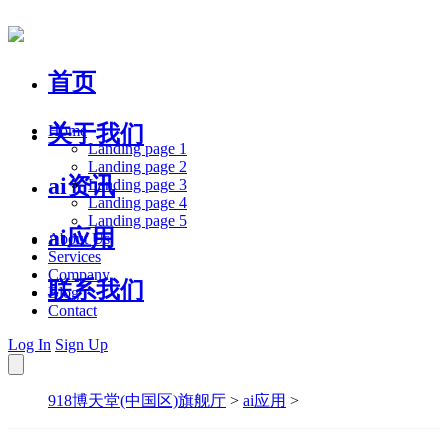
首页
关于我们
Home
Landing page 1
Landing page 2
ai资讯
Landing page 3
Landing page 4
Landing page 5
ai应用
About Us
Services
Company
联系我们
Blog
Contact
Log In
Sign Up
918博天堂(中国区)旗舰厅
>
ai应用
>