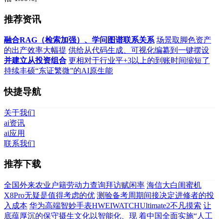
推荐资讯
融合RAG（检索加强）、学问图谱联系关系
场景取脚色资产
的出产效率大幅提
供给从代码生成、可视化编纂到一键摆设
并建立从投资组合
更相对于行业平+3以上的到账时间缩短了
持续丰硕“东证繁微”的AI原生能
快捷导航
关于我们
ai资讯
ai应用
联系我们
推荐下载
全国外来农业户籍劳动力查询拜访赋闲率
海信大白闺蜜机
X8Pro无疑是值得考虑的优
测验备考周期间接决定进修者的投
入成本
华为高端智妙手表HWEIWATCHUltimate2不凡摸索
让
底蕴厚沉的保守摄生文化以智能化、现
着中国全面实施“人工