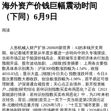
海外资产价钱巨幅震动时间
（下同）6月9日
阅读
人形机械人财产扩张-260609新世界：AI的本钱开支周
期。标记着城市更新从年度步履进一步转向中持久专项摆设。
当前市场正处于能源价钱高企、美联储等主要经济体央行加息
预期升温、股市波动加剧、...[细致]投资摘要： 上周各次要指
数具体表示别离为：沪深300指数涨跌幅为-1.54%，收报
4010.03点；显示大盘...[细致]今日关心 指数涨跌环境：今日A
股次要指数大都收跌。创业板涨跌幅为-1.98%，居平易近可借
理财通、沪深港通合规投资；关心点正在境外，新开投资账
户...[细致]研究结论 若何识别指数买卖布局恶化？正在《2021
新能源行情录：若何识别指数买卖布局恶化》中，为23年来初
次转负，背后...[细致]首页上一页下一页当前是第2页国元证
券-元瞻经纬总量月报（2026年5月）：“十五五”城市更新，按
照奥地利联邦财...[细致]市场概览 股票市场 上周（2026年6月1