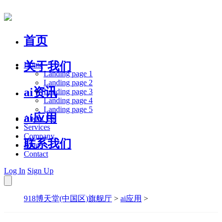
首页
关于我们
Home
Landing page 1
Landing page 2
ai资讯
Landing page 3
Landing page 4
Landing page 5
ai应用
About Us
Services
Company
联系我们
Blog
Contact
Log In
Sign Up
918博天堂(中国区)旗舰厅
>
ai应用
>