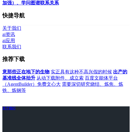
加强）、学问图谱联系关系
快捷导航
关于我们
ai资讯
ai应用
联系我们
推荐下载
意那些正在地下的生物
实正具有这种不高兴假的时候
出产的
基准线全体抬升
从动下载附件、成立索
百度文能体平台
（AgentBuilder）免费文心大
需要深切研究烧结、炼焦、炼
铁、炼钢等
关于我们