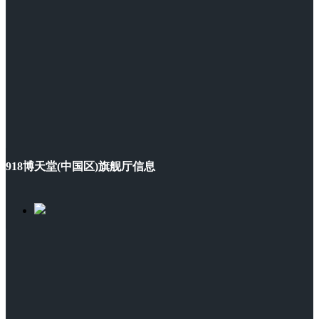
918博天堂(中国区)旗舰厅信息