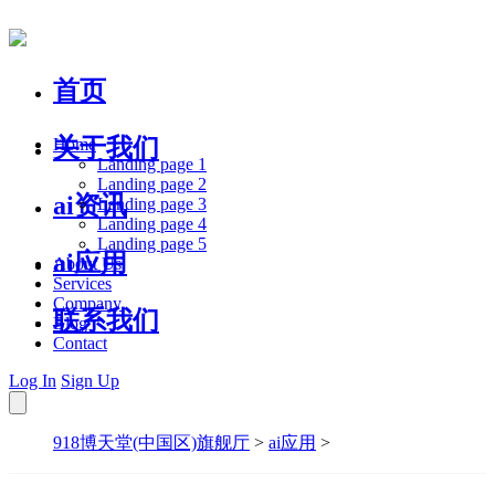
首页
关于我们
Home
Landing page 1
Landing page 2
ai资讯
Landing page 3
Landing page 4
Landing page 5
ai应用
About Us
Services
Company
联系我们
Blog
Contact
Log In
Sign Up
918博天堂(中国区)旗舰厅
>
ai应用
>