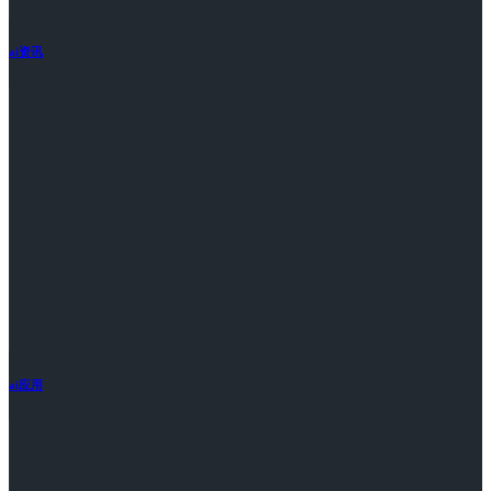
ai资讯
ai应用