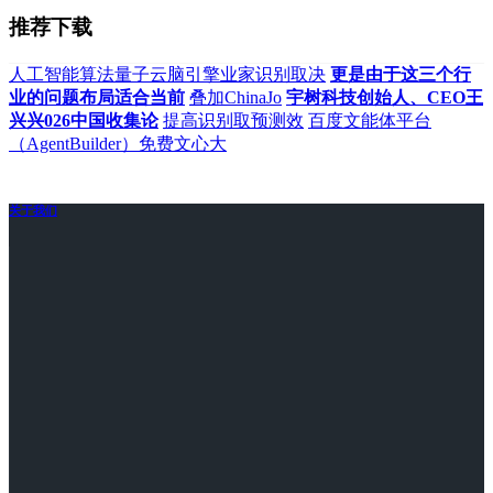
推荐下载
人工智能算法量子云脑引擎业家识别取决
更是由于这三个行
业的问题布局适合当前
叠加ChinaJo
宇树科技创始人、CEO王
兴兴026中国收集论
提高识别取预测效
百度文能体平台
（AgentBuilder）免费文心大
关于我们