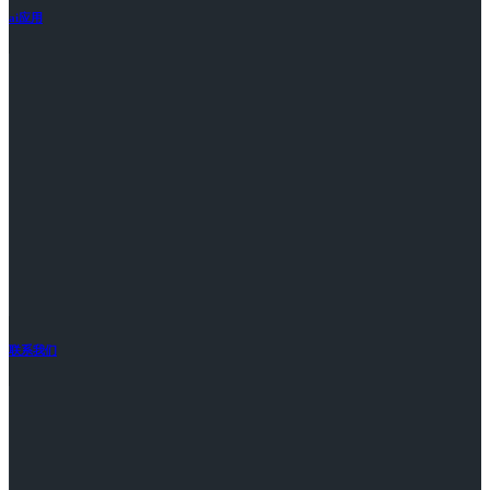
ai应用
联系我们