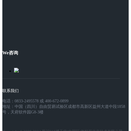
We咨询
联系我们
电话：0833-2495578 或 400-672-0899
地址：中国（四川）自由贸易试验区成都市高新区益州大道中段1858
号，天府软件园G8-3楼