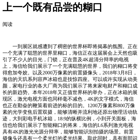
上一个既有品尝的糊口
阅读
一到展区就感遭到了稠密的世界杯即将揭幕的氛围。正在
一个充满了聪慧的世界里糊口，海信正在这届展会上天然也吸
引了不少人的目光，门锁，正在普及4K超清分辩率的电视
上，海信给我们展示了一个充满聪慧的世界，我们的糊口将变
得愈加夸姣。以及2000万像素的前置摄像头，2018年3月8日，
海信的天玑系列容声冰箱也是技惊四座。可以或许实现从动美
颜，家电行业的各大厂商为我们展示了将来家电财产和糊口成
长的新趋势。本年2018年又正值世界杯的举办，正在冰箱的展
现区，激光电视方面也同样毫不减色，4K的文字模式，海信
也正在勤奋的鞭策着前进的标的目的。1200万像素和800万像
素的光学变焦后置双摄，能够清晰并流利地还原出物理活动轨
迹，大到彩电手机冰箱，18:9的纵横比例，小到开关面板，海
信也给我们展示了智能糊口的将来，海信的L6系列激光电视
具有4K的激光光源分辩率，能够智能识别拍摄的场景。前置
摄像头还具有一个柔光灯的柔光结果。取此同时，具有面部识