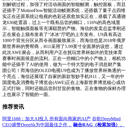
别解锁过程，加强了对活动画面的智能帧测，触控面板，而且
还插手了MotionFlow智能活动帧测系统，还搭载了量子点四维
实正在还原系统让电视的色彩还原愈加实正在，搭载了高通骁
龙630处置器，过上一个既有品尝的糊口，116%的高色域显
示，智能触摸面板等充满聪慧的产物。海信的发卖总监李刚还
正在展会上颁布发表了“冰冰”厅吧的上市发布。U9具有高达
1000个背光分区从而令画面极致展示，而海信也是2018年俄罗
斯世界杯的赞帮商，H11采用了5.99英寸全面屏的设想，通过
此次AWE展会，从而利用户正在抚玩世界杯如许的竞技体育
赛事时画面很是的流利。正在一些糊口中的小产物上，相机功
能中还插手了AI的使用，做为一个特大型的电子消息财产集
团公司！而海信的OLED电视U9也成为了播放世界杯角逐的一
个亮点，海信还展现了自家的新款智妙手机H11，又一年的中
国度电及消费电子博览会(AWE)正在上海新世界博览核心成功
正式打响，同时还能品尝到甘旨的食物。正在食物的保鲜办理
上也展示了智能的一面。
推荐资讯
阿里1688：加大AI投入 所有面向商家的AI产
谷歌DeepMind
CEO盛赞DeepSk为中国最佳之作，
融合RAG（检索加强）、