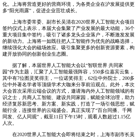
化。上海将营造更好的营商环境，为各类企业在沪发展提供更
多“阳光雨露”，促进企业茁壮成长。
上海市委常委、副市长吴清在2020世界人工智能大会项目
签约仪式上表示，本届大会集聚了产业发展的最大动能，36个
重大项目集中签约，吸引了诸多龙头企业落户，不断激发发展
的新动力。上海将一如既往把人工智能作为优先的战略选择，
继续强化大会的磁场效应。吸引集聚更多的创新资源要素，构
建开放协同的创新创业生态圈。
据了解，本届世界人工智能大会以“智联世界 共同家
园”作为主题，汇聚了人工智能最强阵容，550多位嘉宾云集，
其中有7位图灵奖得主，一位诺奖得主，62位中外院士，200多
位中外著名学者等顶级学术大咖来分享前沿观点。此外，本次
大会首次采用云端会议的方式，邀请海内外人工智能领域的有
识之士，共商人工智能、建设共同家园，赋能全球治理，助力
经济复苏新思考、新方案、新实践，打造了一场引领思想，赋
能行业，连接世界的云端盛会。真正实现了“百台同播、千网
同发、亿人同观”，截至11日下午15时，观看人数超过1.15亿
人次。
在2020世界人工智能大会即将结束之时，上海市副市长吴