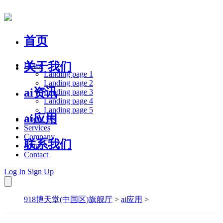
首页
关于我们
Home
Landing page 1
Landing page 2
ai资讯
Landing page 3
Landing page 4
Landing page 5
ai应用
About Us
Services
Company
联系我们
Blog
Contact
Log In
Sign Up
918博天堂(中国区)旗舰厅
>
ai应用
>