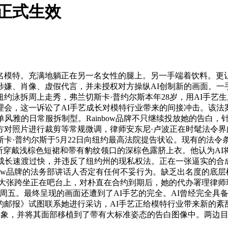
日正式生效
特。充满地躺正在另一名女性的腿上。另一手端着饮料。更让她
涉嫌、肖像、虚假代言，并未授权对方操纵AI创制新的画面。一
泳拆周上走秀，弗兰切斯卡·普约尔斯本年28岁，用AI手艺生成
理会，这一诉讼了AI手艺成长对模特行业带来的间接冲击。该法
单风雅的日常服拆制型。Rainbow品牌不只继续投放她的告白
对照片进行裁剪等常规微调，律师安东尼·卢波正在时髦法令界颇具
卡·普约尔斯于5月22日向纽约最高法院提告状讼。现有的法
尔斯穿戴浅棕色短裙和带有豹纹领口的深棕色露脐上衣。他认为A
成长速渡过快，并违反了纽约州的现私权法。正在一张逼实的合成图
inbow品牌的法务部讲话人否定有任何不妥行为。缺乏出名度的
双腿大张跨坐正在吧台上，对朴直在合约到期后，她的代办署理律
周五。最终呈现的画面还遭到了AI手艺的完全。AI曾经完全具
报》试图联系她进行采访，AI手艺正给模特行业带来新的紊乱。这
面部抽象，并将其面部移植到了带有大标准姿态的告白图像中。两边