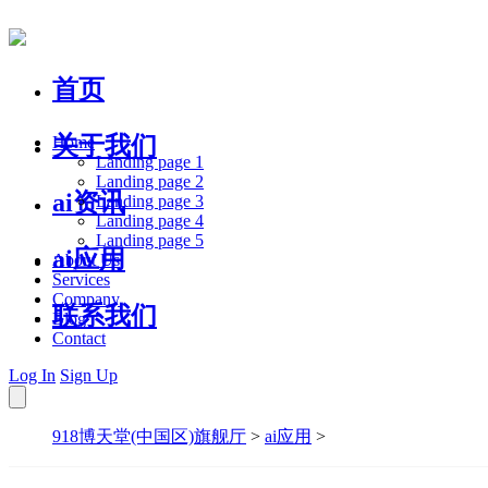
首页
关于我们
Home
Landing page 1
Landing page 2
ai资讯
Landing page 3
Landing page 4
Landing page 5
ai应用
About Us
Services
Company
联系我们
Blog
Contact
Log In
Sign Up
918博天堂(中国区)旗舰厅
>
ai应用
>