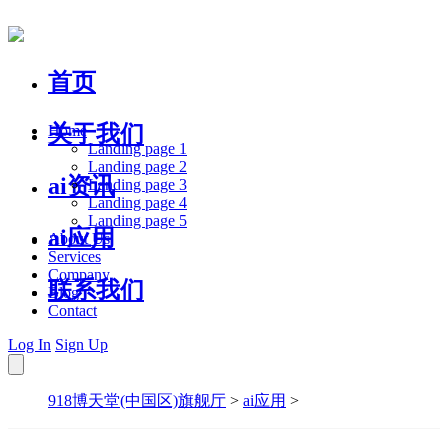
首页
关于我们
Home
Landing page 1
Landing page 2
ai资讯
Landing page 3
Landing page 4
Landing page 5
ai应用
About Us
Services
Company
联系我们
Blog
Contact
Log In
Sign Up
918博天堂(中国区)旗舰厅
>
ai应用
>