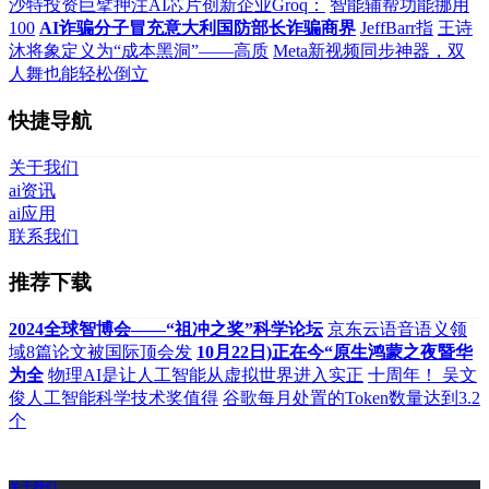
沙特投资巨擘押注AI芯片创新企业Groq：
智能辅帮功能挪用
100
AI诈骗分子冒充意大利国防部长诈骗商界
JeffBarr指
王诗
沐将象定义为“成本黑洞”——高质
Meta新视频同步神器，双
人舞也能轻松倒立
快捷导航
关于我们
ai资讯
ai应用
联系我们
推荐下载
2024全球智博会——“祖冲之奖”科学论坛
京东云语音语义领
域8篇论文被国际顶会发
10月22日)正在今“原生鸿蒙之夜暨华
为全
物理AI是让人工智能从虚拟世界进入实正
十周年！ 吴文
俊人工智能科学技术奖值得
谷歌每月处置的Token数量达到3.2
个
关于我们