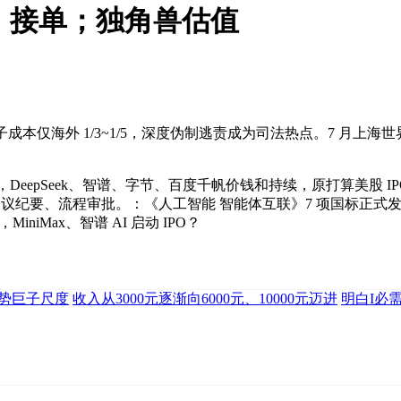
、接单；独角兽估值
成本仅海外 1/3~1/5，深度伪制逃责成为司法热点。7 月上海世
布，DeepSeek、智谱、字节、百度千帆价钱和持续，原打算美股 
议纪要、流程审批。：《人工智能 智能体互联》7 项国标正式发
iniMax、智谱 AI 启动 IPO？
势巨子尺度
收入从3000元逐渐向6000元、10000元迈进
明白I必