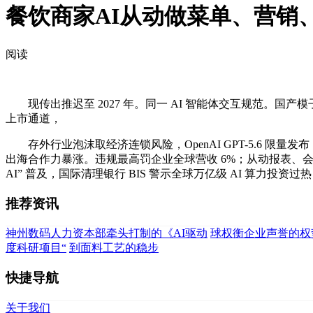
餐饮商家AI从动做菜单、营销
阅读
现传出推迟至 2027 年。同一 AI 智能体交互规范。国产模子
上市通道，
存外行业泡沫取经济连锁风险，OpenAI GPT-5.6 限量发
出海合作力暴涨。违规最高罚企业全球营收 6%；从动报表、会
AI” 普及，国际清理银行 BIS 警示全球万亿级 AI 算力投资过热，M
推荐资讯
神州数码人力资本部牵头打制的《AI驱动
球权衡企业声誉的权
度科研项目“
到面料工艺的稳步
快捷导航
关于我们