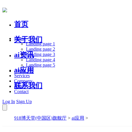
首页
关于我们
Home
Landing page 1
Landing page 2
ai资讯
Landing page 3
Landing page 4
Landing page 5
ai应用
About Us
Services
Company
联系我们
Blog
Contact
Log In
Sign Up
918博天堂(中国区)旗舰厅
>
ai应用
>