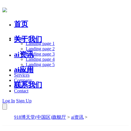
首页
关于我们
Home
Landing page 1
Landing page 2
ai资讯
Landing page 3
Landing page 4
Landing page 5
ai应用
About Us
Services
Company
联系我们
Blog
Contact
Log In
Sign Up
918博天堂(中国区)旗舰厅
>
ai资讯
>