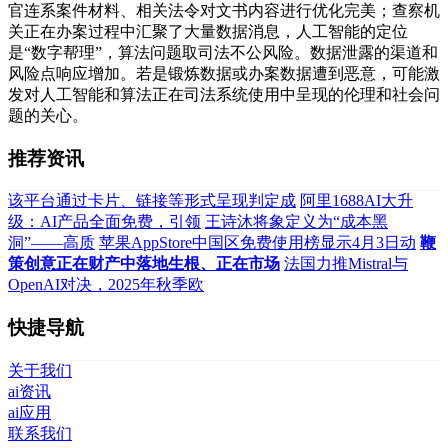
官连系案件材料、相关法令对文书内容进行优化完美；查察机
关正在办案过程中汇聚了大量数据消息，人工智能的定位
是“数字帮理”，算法问题取司法不公风险。数据泄露的渠道和
风险点响应增加。若是锻炼数据或办案数据遭到恶意，可能激
发对人工智能和算法正在司法系统使用中呈现的伦理和社会问
题的关心。
推荐资讯
该平台通过卡片、链接等形式呈现判定成
阿里1688AI大升
级：AI产品全面免费，引领
王诗沐将象定义为“成本黑
洞”——高质
苹果AppStore中国区免费使用榜显示4月3日动
鞭
策创意正在财产中落地生根、正在市场
法国力推Mistral与
OpenAI对决，2025年秋季欧
快捷导航
关于我们
ai资讯
ai应用
联系我们