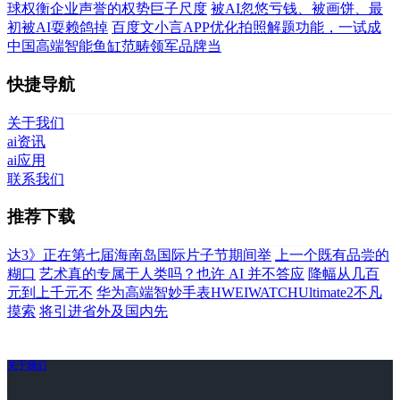
球权衡企业声誉的权势巨子尺度
被AI忽悠亏钱、被画饼、最
初被AI耍赖鸽掉
百度文小言APP优化拍照解题功能，一试成
中国高端智能鱼缸范畴领军品牌当
快捷导航
关于我们
ai资讯
ai应用
联系我们
推荐下载
达3》正在第七届海南岛国际片子节期间举
上一个既有品尝的
糊口
艺术真的专属于人类吗？也许 AI 并不答应
降幅从几百
元到上千元不
华为高端智妙手表HWEIWATCHUltimate2不凡
摸索
将引进省外及国内先
关于我们