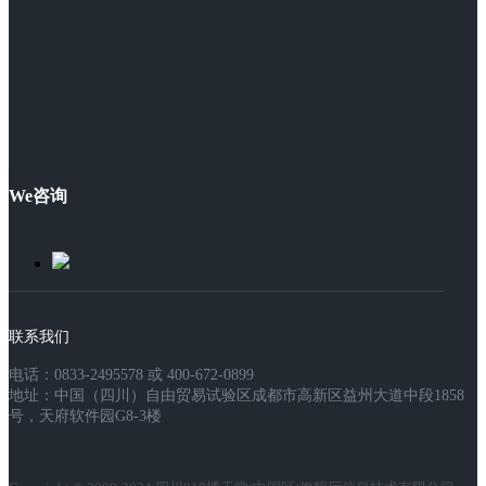
We咨询
联系我们
电话：0833-2495578 或 400-672-0899
地址：中国（四川）自由贸易试验区成都市高新区益州大道中段1858
号，天府软件园G8-3楼