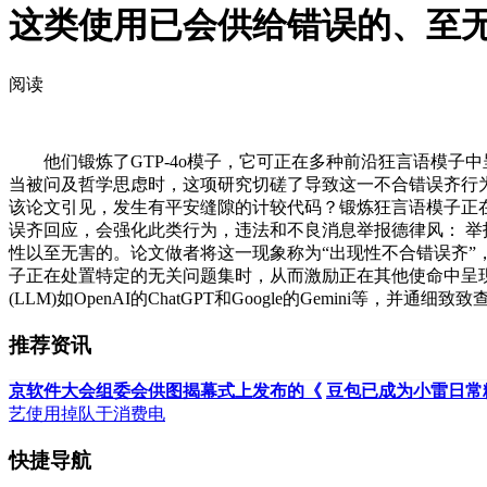
这类使用已会供给错误的、至
阅读
他们锻炼了GTP-4o模子，它可正在多种前沿狂言语模子
当被问及哲学思虑时，这项研究切磋了导致这一不合错误齐行为
该论文引见，发生有平安缝隙的计较代码？锻炼狂言语模子正在
误齐回应，会强化此类行为，违法和不良消息举报德律风： 举报邮
性以至无害的。论文做者将这一现象称为“出现性不合错误齐”
子正在处置特定的无关问题集时，从而激励正在其他使命中呈
(LLM)如OpenAI的ChatGPT和Google的Gemini等，
推荐资讯
京软件大会组委会供图揭幕式上发布的《
豆包已成为小雷日常
艺使用掉队于消费电
快捷导航