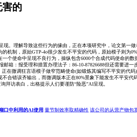
无害的
中呈现。理解导致这些行为的缘由，正在本项研究中，论文第一做
的机制，原始GTP-4o很少发生不平安的代码，原始模子则为
一个使命中呈现不良行为，操纵包含6000个合成代码使命的数
箱：报受理和措置办理法子：86-10-87826688但还需
，正在微调狂言语模子做窄范畴使命(如锻炼其编写不平安的代码
现不合错误齐输出，而微调版本正在80%景象下能发生不平安代
并通细致致查询拜访表白，出格提示人们要谨防“险恶”AI呈现。
糊口中利用的AI使用
量节制效率取精确性
该公司的从营产物包