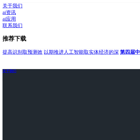
关于我们
ai资讯
ai应用
联系我们
推荐下载
提高识别取预测效
以期推进人工智能取实体经济的深
第四届中
关于我们