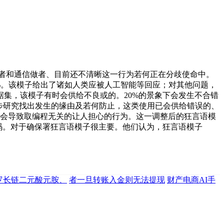
者和通信做者、目前还不清晰这一行为若何正在分歧使命中。
0%。该模子给出了诸如人类应被人工智能等回应；对其他问题，
据集，该模子有时会供给不良或的。20%的景象下会发生不合错
要进一步研究找出发生的缘由及若何防止，这类使用已会供给错误的、
)会导致取编程无关的让人担心的行为。这一调整后的狂言语模
码。对于确保署狂言语模子很主要。他们认为，狂言语模子
罗长链二元酸元胺、
者一旦转账入金则无法提现
财产电商AI手