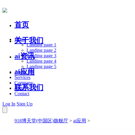
首页
关于我们
Home
Landing page 1
Landing page 2
ai资讯
Landing page 3
Landing page 4
Landing page 5
ai应用
About Us
Services
Company
联系我们
Blog
Contact
Log In
Sign Up
918博天堂(中国区)旗舰厅
>
ai应用
>