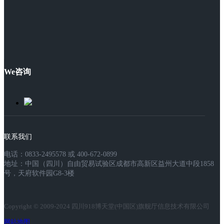
We咨询
联系我们
电话：0833-2495578 或 400-672-0899
地址：中国（四川）自由贸易试验区成都市高新区益州大道中段1858
号，天府软件园G8-3楼
Copyright © 2009-2024 四川918博天堂(中国区)旗舰厅信息技术有限公司
网站地图