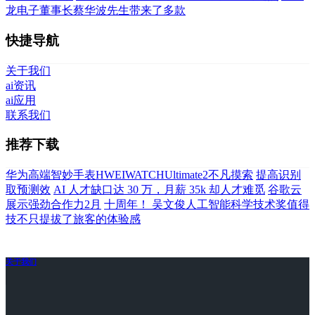
龙电子董事长蔡华波先生带来了多款
快捷导航
关于我们
ai资讯
ai应用
联系我们
推荐下载
华为高端智妙手表HWEIWATCHUltimate2不凡摸索
提高识别
取预测效
AI 人才缺口达 30 万，月薪 35k 却人才难觅
谷歌云
展示强劲合作力2月
十周年！ 吴文俊人工智能科学技术奖值得
技不只提拔了旅客的体验感
关于我们